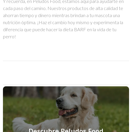
Y recuerda, en Peludos Food, estamos aquí para ayudarte en
cada paso del camino. Nuestros productos de alta calidad te
ahorran tiempo y dinero mientras brindan a tu mascota una
nutrición óptima. ¡Haz el cambio hoy mismo y experimenta la
diferencia que puede hacer la dieta BARF en la vida de tu
perro!
Descubre Peludos Food