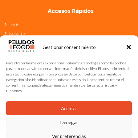
Accesos Rápidos
Inicio
Nosotros
Blog
Gestionar consentimiento
Contacto
Para ofrecer las mejores experiencias, utilizamos tecnologías como las cookies
Dirección
para almacenar y/o acceder a la información del dispositivo. El consentimiento de
estas tecnologías nos permitirá procesar datos como el comportamiento de
navegación o las identificaciones únicas en este sitio. No consentir o retirar el
Av. de Oza, 217, 15006 A Coruña, España
consentimiento, puede afectar negativamente a ciertas características y
info@peludosfood.com
funciones.
600808761
Aceptar
Denegar
Copyright Peludos Food 2024 /
Desarrollado por Caribe Soul Studio.
Ver preferencias