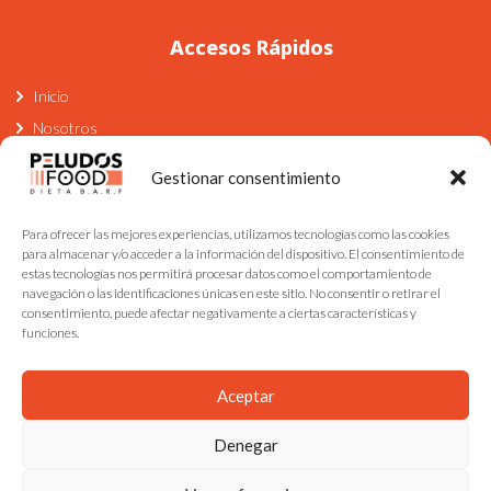
Accesos Rápidos
Inicio
Nosotros
Blog
Gestionar consentimiento
Contacto
Para ofrecer las mejores experiencias, utilizamos tecnologías como las cookies
Dirección
para almacenar y/o acceder a la información del dispositivo. El consentimiento de
estas tecnologías nos permitirá procesar datos como el comportamiento de
navegación o las identificaciones únicas en este sitio. No consentir o retirar el
Av. de Oza, 217, 15006 A Coruña, España
consentimiento, puede afectar negativamente a ciertas características y
info@peludosfood.com
funciones.
600808761
Aceptar
Denegar
Copyright Peludos Food 2024 /
Desarrollado por Caribe Soul Studio.