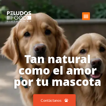
Tan natural
como el amor
por tu mascota
Contáctanos